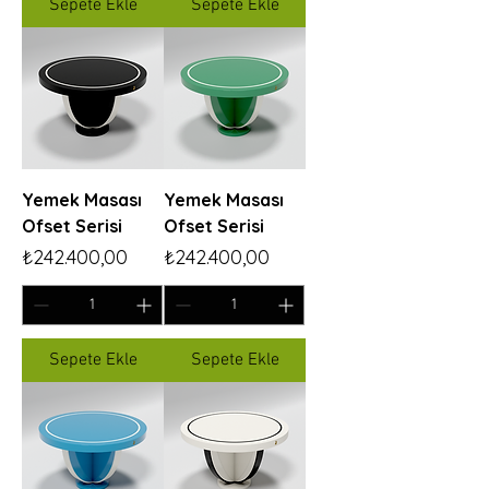
Sepete Ekle
Sepete Ekle
Yemek Masası
Yemek Masası
Ofset Serisi
Ofset Serisi
Fiyat
Fiyat
₺242.400,00
₺242.400,00
Sepete Ekle
Sepete Ekle