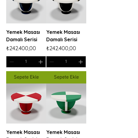
Yemek Masası
Yemek Masası
Damalı Serisi
Damalı Serisi
Fiyat
Fiyat
₺242.400,00
₺242.400,00
Sepete Ekle
Sepete Ekle
Yemek Masası
Yemek Masası