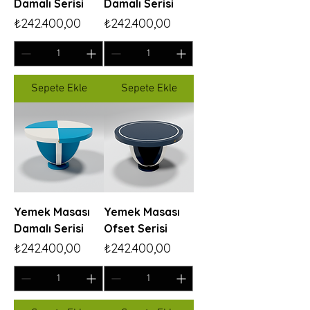
Damalı Serisi
Damalı Serisi
Fiyat
Fiyat
₺242.400,00
₺242.400,00
Sepete Ekle
Sepete Ekle
Yemek Masası
Yemek Masası
Damalı Serisi
Ofset Serisi
Fiyat
Fiyat
₺242.400,00
₺242.400,00