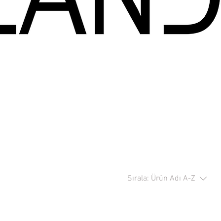
Sırala:
Ürün Adı A-Z