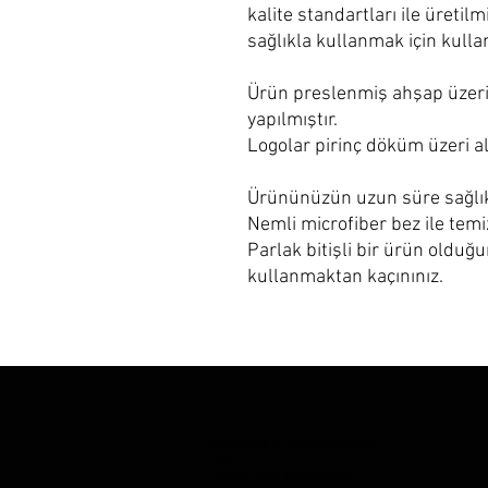
kalite standartları ile üreti
sağlıkla kullanmak için kulla
Ürün preslenmiş ahşap üzeri 
yapılmıştır.
Logolar pirinç döküm üzeri al
Ürününüzün uzun süre sağlıkl
Nemli microfiber bez ile temiz
Parlak bitişli bir ürün olduğ
kullanmaktan kaçınınız.
Shipping & Return Policy
FAQ
Terms and Conditions