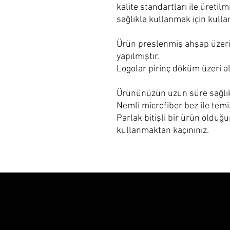
kalite standartları ile üreti
sağlıkla kullanmak için kulla
Ürün preslenmiş ahşap üzeri 
yapılmıştır.
Logolar pirinç döküm üzeri al
Ürününüzün uzun süre sağlıkl
Nemli microfiber bez ile temiz
Parlak bitişli bir ürün olduğ
kullanmaktan kaçınınız.
Shipping & Return Policy
FAQ
Terms and Conditions