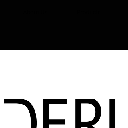
About Us
Products