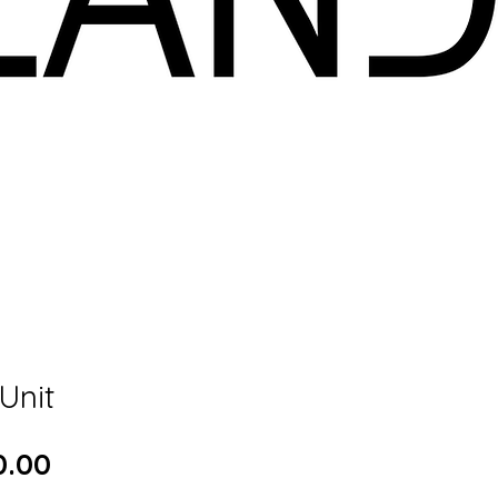
Unit
Price
0.00