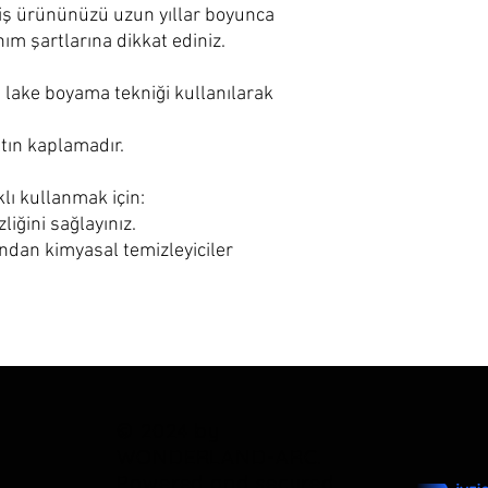
lmiş ürününüzü uzun yıllar boyunca
nım şartlarına dikkat ediniz.
lake boyama tekniği kullanılarak
tın kaplamadır.
ı kullanmak için:
liğini sağlayınız.
undan kimyasal temizleyiciler
© 2024 by
WONDERLAND-ARC.
Powered and secured