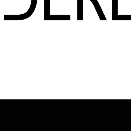
Şu an burada gösterilecek ürünümüz yok.
© 2025
WONDERLAND-ARC
tarafından.