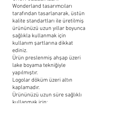
Wonderland tasarımcıları
tarafından tasarlanarak, üstün
kalite standartları ile üretilmiş
ürününüzü uzun yıllar boyunca
sağlıkla kullanmak için
kullanım şartlarına dikkat
ediniz.
Ürün preslenmiş ahşap üzeri
lake boyama tekniğiyle
yapılmıştır.
Logolar döküm üzeri altın
kaplamadır.
Ürününüzü uzun süre sağlıklı
kullanmak için:
Nemli mikrofiber bez ile
temizliğini sağlayınız.
Parlak bitişli bir ürününüzdeki
kimyasal temizleyicileri