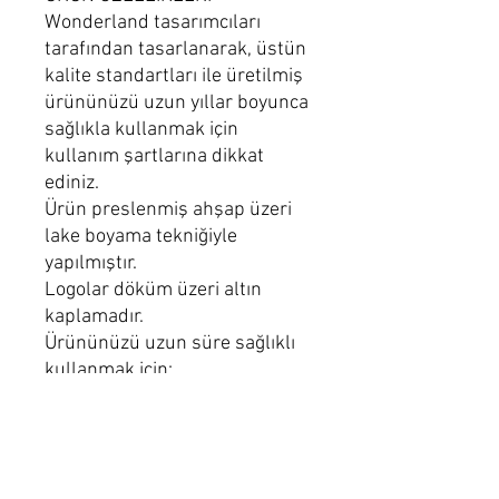
Wonderland tasarımcıları
tarafından tasarlanarak, üstün
kalite standartları ile üretilmiş
ürününüzü uzun yıllar boyunca
sağlıkla kullanmak için
kullanım şartlarına dikkat
ediniz.
Ürün preslenmiş ahşap üzeri
lake boyama tekniğiyle
yapılmıştır.
Logolar döküm üzeri altın
kaplamadır.
Ürününüzü uzun süre sağlıklı
kullanmak için:
Nemli mikrofiber bez ile
temizliğini sağlayınız.
Parlak bitişli bir ürününüzdeki
kimyasal temizleyicileri