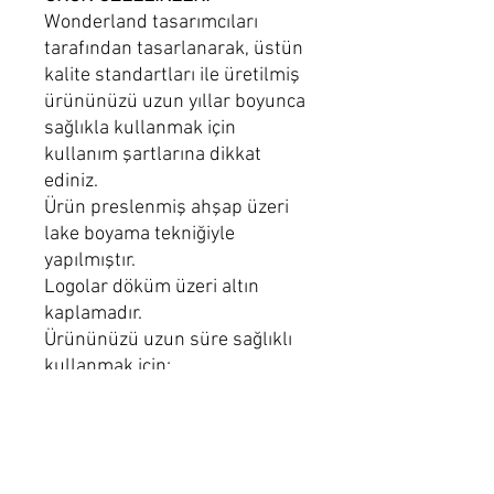
Wonderland tasarımcıları
tarafından tasarlanarak, üstün
kalite standartları ile üretilmiş
ürününüzü uzun yıllar boyunca
sağlıkla kullanmak için
kullanım şartlarına dikkat
ediniz.
Ürün preslenmiş ahşap üzeri
lake boyama tekniğiyle
yapılmıştır.
Logolar döküm üzeri altın
kaplamadır.
Ürününüzü uzun süre sağlıklı
kullanmak için:
Nemli mikrofiber bez ile
temizliğini sağlayınız.
Parlak bitişli bir ürününüzdeki
kimyasal temizleyicileri