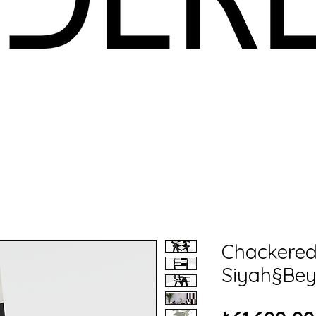
Chackered
Siyah§Be