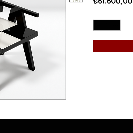
₺61.600,00
Adet
*